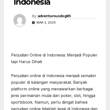
Indonesia
By
adventurousdog85
MAR 3, 2025
Perjudian Online di Indonesia: Menjadi Populer
tapi Harus Dihati
Perjudian online di Indonesia menjadi semakin
populer di kalangan masyarakat. Banyak
platform online yang menawarkan berbagai
jenis permainan mulai dari poker, slot, hingga
sportsbook. Namun, perlu diingat bahwa
perjudian online tidaklah legal di Indonesia dan