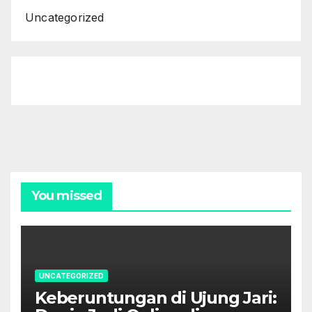
Uncategorized
You missed
UNCATEGORIZED
Keberuntungan di Ujung Jari: