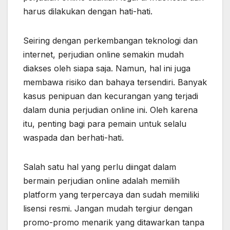
harus dilakukan dengan hati-hati.
Seiring dengan perkembangan teknologi dan
internet, perjudian online semakin mudah
diakses oleh siapa saja. Namun, hal ini juga
membawa risiko dan bahaya tersendiri. Banyak
kasus penipuan dan kecurangan yang terjadi
dalam dunia perjudian online ini. Oleh karena
itu, penting bagi para pemain untuk selalu
waspada dan berhati-hati.
Salah satu hal yang perlu diingat dalam
bermain perjudian online adalah memilih
platform yang terpercaya dan sudah memiliki
lisensi resmi. Jangan mudah tergiur dengan
promo-promo menarik yang ditawarkan tanpa