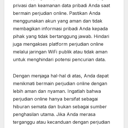
privasi dan keamanan data pribadi Anda saat
bermain perjudian online. Pastikan Anda
menggunakan akun yang aman dan tidak
membagikan informasi pribadi Anda kepada
pihak yang tidak bertanggung jawab. Hindari
juga mengakses platform perjudian online
melalui jaringan WiFi publik atau tidak aman
untuk menghindari potensi pencurian data.
Dengan menjaga hal-hal di atas, Anda dapat
menikmati bermain perjudian online dengan
lebih aman dan nyaman. Ingatlah bahwa
perjudian online hanya bersifat sebagai
hiburan semata dan bukan sebagai sumber
penghasilan utama. Jika Anda merasa
terganggu atau kecanduan dengan perjudian