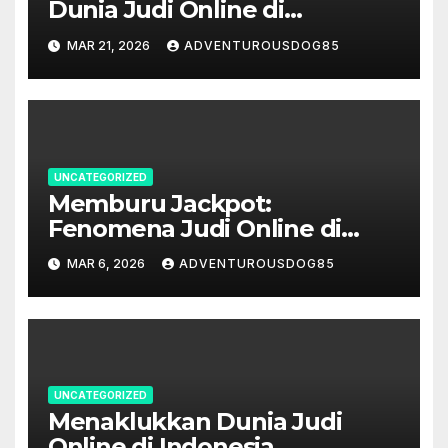
Dunia Judi Online di
Indonesia
MAR 21, 2026
ADVENTUROUSDOG85
UNCATEGORIZED
Memburu Jackpot:
Fenomena Judi Online di
Indonesia
MAR 6, 2026
ADVENTUROUSDOG85
UNCATEGORIZED
Menaklukkan Dunia Judi
Online di Indonesia