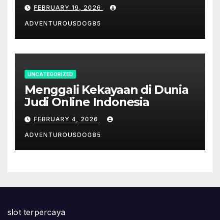
FEBRUARY 19, 2026
ADVENTUROUSDOG85
UNCATEGORIZED
Menggali Kekayaan di Dunia
Judi Online Indonesia
FEBRUARY 4, 2026
ADVENTUROUSDOG85
slot terpercaya