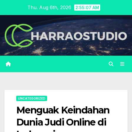
Skip
Thu. Aug 6th, 2026
2:55:07 AM
to
content
UNCATEGORIZED
Menguak Keindahan
Dunia Judi Online di