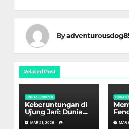
By
adventurousdog8
Related Post
UNCATEGORIZED
UNCATE
Keberuntungan di
Mem
Ujung Jari: Dunia
Fen
Judi Online di
Onli
MAR 21, 2026
MAR 
Indonesia