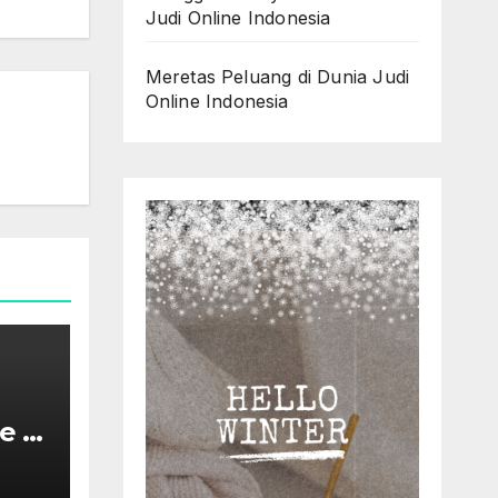
Judi Online Indonesia
Meretas Peluang di Dunia Judi
Online Indonesia
e di