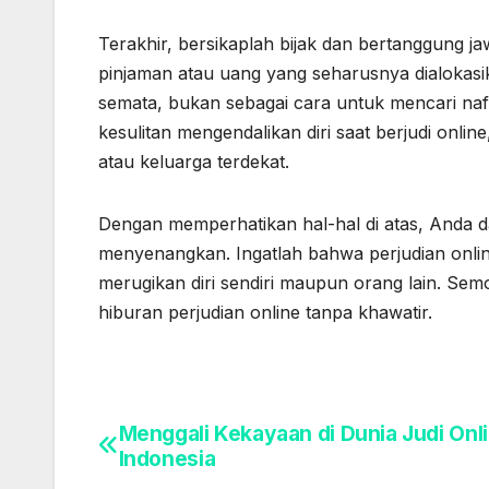
Terakhir, bersikaplah bijak dan bertanggung j
pinjaman atau uang yang seharusnya dialokasi
semata, bukan sebagai cara untuk mencari nafk
kesulitan mengendalikan diri saat berjudi online
atau keluarga terdekat.
Dengan memperhatikan hal-hal di atas, Anda 
menyenangkan. Ingatlah bahwa perjudian onlin
merugikan diri sendiri maupun orang lain. Se
hiburan perjudian online tanpa khawatir.
Menggali Kekayaan di Dunia Judi Onl
Post
Indonesia
navigation