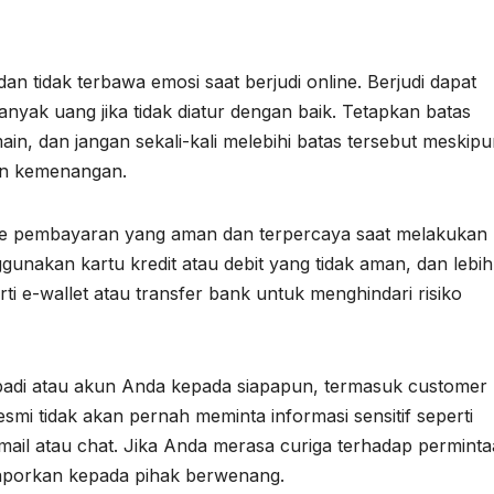
an tidak terbawa emosi saat berjudi online. Berjudi dapat
yak uang jika tidak diatur dengan baik. Tetapkan batas
n, dan jangan sekali-kali melebihi batas tersebut meskip
an kemenangan.
ode pembayaran yang aman dan terpercaya saat melakukan
nggunakan kartu kredit atau debit yang tidak aman, dan lebih
 e-wallet atau transfer bank untuk menghindari risiko
ribadi atau akun Anda kepada siapapun, termasuk customer
 resmi tidak akan pernah meminta informasi sensitif seperti
ail atau chat. Jika Anda merasa curiga terhadap permint
laporkan kepada pihak berwenang.