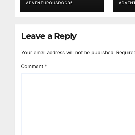
ADVENTUROUSDOG85
ADVEN
Leave a Reply
Your email address will not be published.
Require
Comment
*