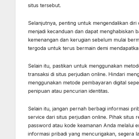
situs tersebut.
Selanjutnya, penting untuk mengendalikan diri d
menjadi kecanduan dan dapat menghabiskan ban
kemenangan dan kerugian sebelum mulai bermai
tergoda untuk terus bermain demi mendapatk
Selain itu, pastikan untuk menggunakan met
transaksi di situs perjudian online. Hindari me
menggunakan metode pembayaran digital seperti
penipuan atau pencurian identitas.
Selain itu, jangan pernah berbagi informasi p
service dari situs perjudian online. Pihak situs
password atau kode keamanan Anda melalui em
informasi pribadi yang mencurigakan, segera 