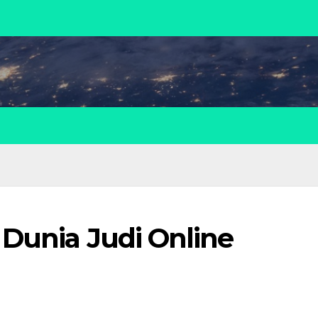
 Dunia Judi Online