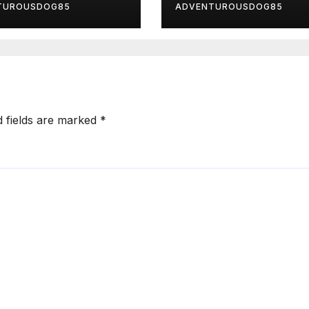
TUROUSDOG85
ADVENTUROUSDOG85
d fields are marked
*