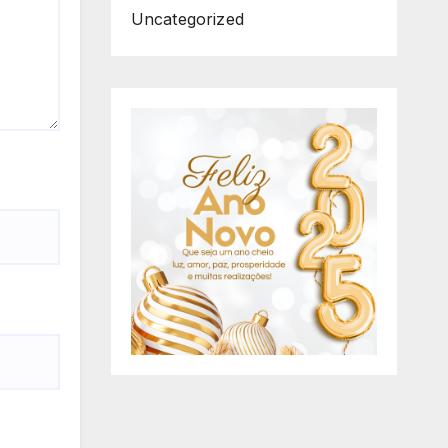
Uncategorized