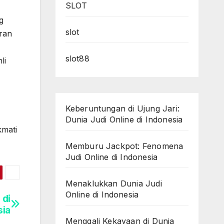
SLOT
g
slot
uran
slot88
li
Keberuntungan di Ujung Jari:
Dunia Judi Online di Indonesia
kmati
Memburu Jackpot: Fenomena
Judi Online di Indonesia
Menaklukkan Dunia Judi
Online di Indonesia
 di
sia
Menggali Kekayaan di Dunia