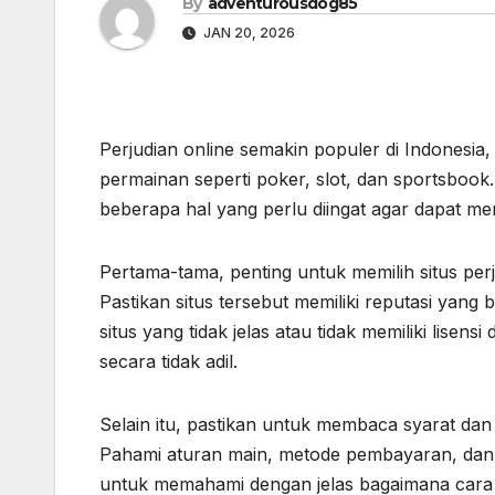
By
adventurousdog85
JAN 20, 2026
Perjudian online semakin populer di Indonesi
permainan seperti poker, slot, dan sportsbook
beberapa hal yang perlu diingat agar dapat 
Pertama-tama, penting untuk memilih situs perj
Pastikan situs tersebut memiliki reputasi yang
situs yang tidak jelas atau tidak memiliki lis
secara tidak adil.
Selain itu, pastikan untuk membaca syarat dan 
Pahami aturan main, metode pembayaran, dan k
untuk memahami dengan jelas bagaimana cara