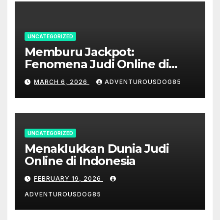
UNCATEGORIZED
Memburu Jackpot:
Fenomena Judi Online di
Indonesia
MARCH 6, 2026
ADVENTUROUSDOG85
UNCATEGORIZED
Menaklukkan Dunia Judi
Online di Indonesia
FEBRUARY 19, 2026
ADVENTUROUSDOG85