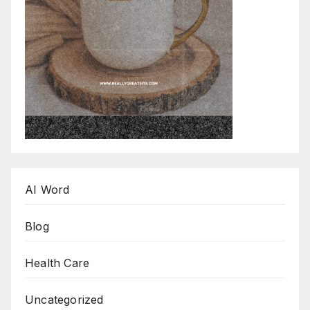
AI Word
Blog
Health Care
Uncategorized