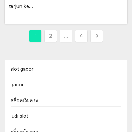
terjun ke…
Posts
1
2
…
4
pagination
slot gacor
gacor
สล็อตเว็บตรง
judi slot
สล็อตเว็บตรง