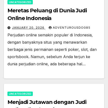
UNCATEGORIZED
Meretas Peluang di Dunia Judi
Online Indonesia
JANUARY 20, 2026
ADVENTUROUSDOG85
Perjudian online semakin populer di Indonesia,
dengan banyaknya situs yang menawarkan
berbagai jenis permainan seperti poker, slot, dan
sportsbook. Namun, sebelum Anda terjun ke
dunia perjudian online, ada beberapa hal…
UNCATEGORIZED
Menjadi Jutawan dengan Judi