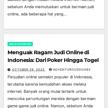
sebelum Anda memutuskan untuk bermain judi
online, ada beberapa hal yang…
UNCATEGORIZED
Menguak Ragam Judi Online di
Indonesia: Dari Poker Hingga Togel
OCTOBER 29, 2025
ADVENTUROUSDOG85
Perjudian online semakin populer di Indonesia,
terutama karena kemudahan akses melalui
internet. Banyak orang mulai tertarik untuk
mencoba peruntungan mereka dengan bermain
game-game judi online. Namun, sebelum Anda