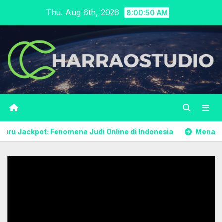
Skip
Thu. Aug 6th, 2026
8:00:51 AM
to
content
pot: Fenomena Judi Online di Indonesia
Menaklukkan Dun