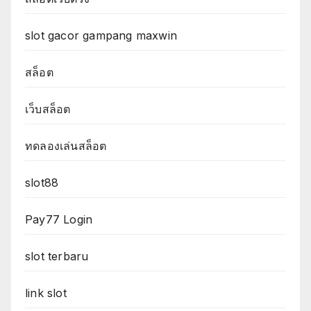
slot gacor gampang maxwin
สล็อต
เว็บสล็อต
ทดลองเล่นสล็อต
slot88
Pay77 Login
slot terbaru
link slot