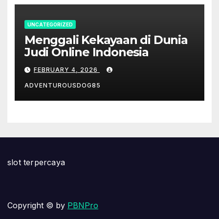
UNCATEGORIZED
Menggali Kekayaan di Dunia
Judi Online Indonesia
FEBRUARY 4, 2026
ADVENTUROUSDOG85
slot terpercaya
Copyright © by
PBNPro