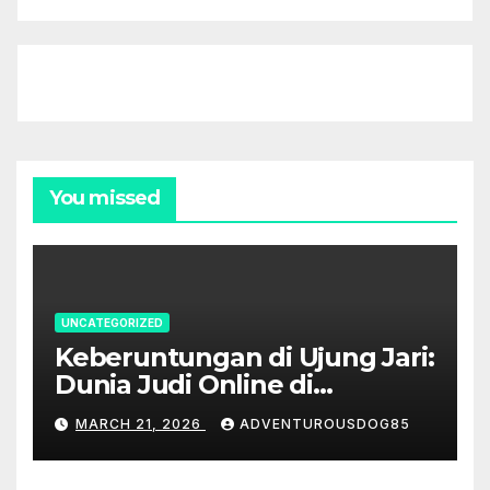
You missed
UNCATEGORIZED
Keberuntungan di Ujung Jari:
Dunia Judi Online di
Indonesia
MARCH 21, 2026
ADVENTUROUSDOG85